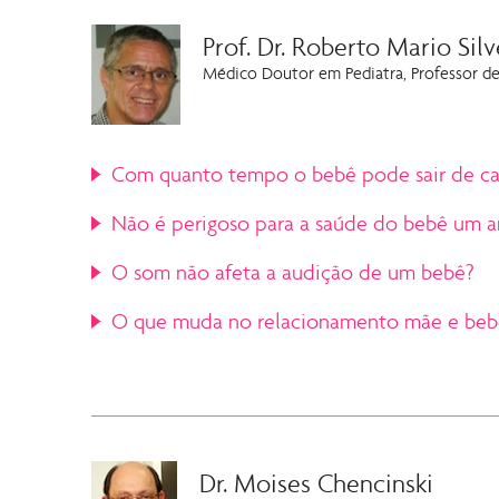
Prof. Dr. Roberto Mario Silve
Médico Doutor em Pediatra, Professor de
Com quanto tempo o bebê pode sair de ca
O bebê pode sair de casa tão logo sua mãe se sinta s
Não é perigoso para a saúde do bebê um 
Os cinemas selecionados pelo CineMaterna possuem cer
O som não afeta a audição de um bebê?
sintam confortáveis, como aumento da temperatura am
necessário.
O som dos cinemas é diminuído de intensidade justam
O que muda no relacionamento mãe e beb
Acho muito importante essa oportunidade para a mãe 
oportunidade para que as mães conversem, troquem ex
uma mãe para outra mãe! Existe cumplicidade, confia
Dr. Moises Chencinski