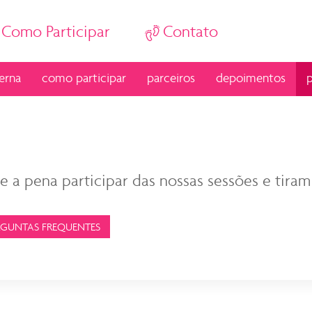
Como Participar
Contato
erna
como participar
parceiros
depoimentos
p
e a pena participar das nossas sessões e tiram
RGUNTAS FREQUENTES