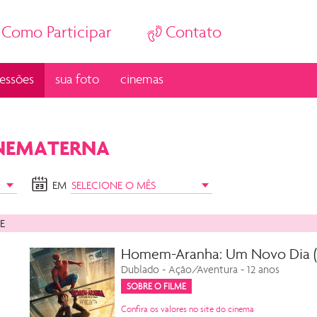
Como Participar
Contato
essões
sua foto
cinemas
INEMATERNA
EM
E
Homem-Aranha: Um Novo Dia (f
Dublado - Ação/Aventura - 12 anos
SOBRE O FILME
Confira os valores no site do cinema