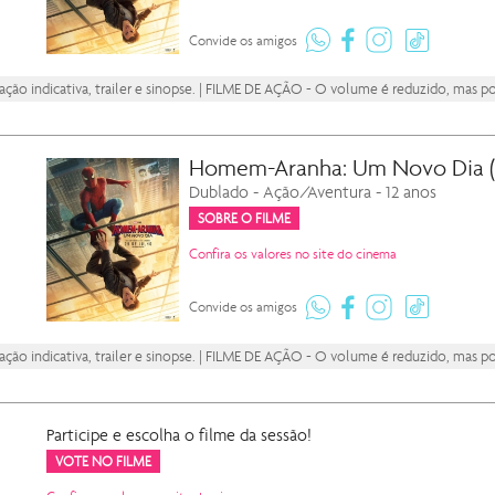
instagram
tiktok
whatsapp
facebook
Convide os amigos
ação indicativa, trailer e sinopse. | FILME DE AÇÃO - O volume é reduzido, mas p
Homem-Aranha: Um Novo Dia (f
Dublado - Ação/Aventura - 12 anos
SOBRE O FILME
Confira os valores no site do cinema
instagram
tiktok
whatsapp
facebook
Convide os amigos
ação indicativa, trailer e sinopse. | FILME DE AÇÃO - O volume é reduzido, mas p
Participe e escolha o filme da sessão!
VOTE NO FILME