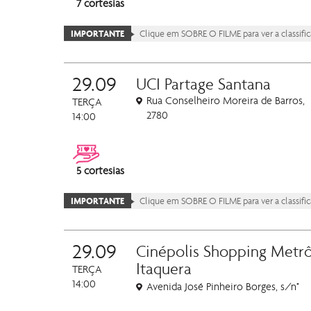
7 cortesias
IMPORTANTE
Clique em SOBRE O FILME para ver a classificaç
29.09
UCI Partage Santana
Rua Conselheiro Moreira de Barros,
TERÇA
2780
14:00
5 cortesias
IMPORTANTE
Clique em SOBRE O FILME para ver a classificaç
29.09
Cinépolis Shopping Metr
Itaquera
TERÇA
14:00
Avenida José Pinheiro Borges, s/n°