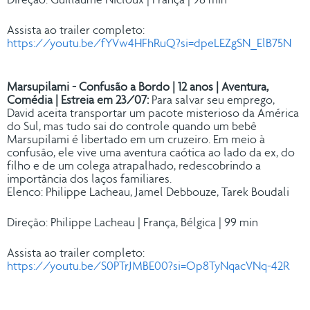
Direção: Guillaume Nicloux | França | 98 min
Assista ao trailer completo:
https://youtu.be/fYVw4HFhRuQ?si=dpeLEZgSN_ElB75N
Marsupilami - Confusão a Bordo | 12 anos | Aventura,
Comédia | Estreia em 23/07:
Para salvar seu emprego,
David aceita transportar um pacote misterioso da América
do Sul, mas tudo sai do controle quando um bebê
Marsupilami é libertado em um cruzeiro. Em meio à
confusão, ele vive uma aventura caótica ao lado da ex, do
filho e de um colega atrapalhado, redescobrindo a
importância dos laços familiares.
Elenco: Philippe Lacheau, Jamel Debbouze, Tarek Boudali
Direção: Philippe Lacheau | França, Bélgica | 99 min
Assista ao trailer completo:
https://youtu.be/S0PTrJMBE00?si=Op8TyNqacVNq-42R