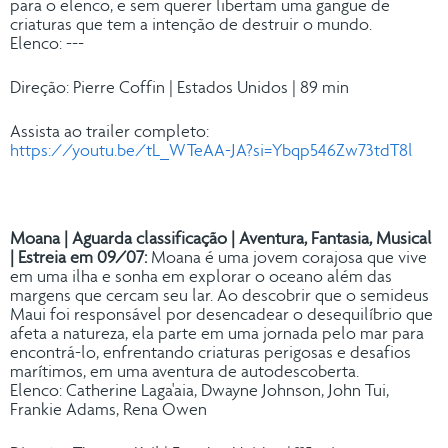
para o elenco, e sem querer libertam uma gangue de
criaturas que tem a intenção de destruir o mundo.
Elenco: ---
Direção: Pierre Coffin | Estados Unidos | 89 min
Assista ao trailer completo:
https://youtu.be/tL_WTeAA-JA?si=Ybqp546Zw73tdT8l
Moana | Aguarda classificação | Aventura, Fantasia, Musical
| Estreia em 09/07:
Moana é uma jovem corajosa que vive
em uma ilha e sonha em explorar o oceano além das
margens que cercam seu lar. Ao descobrir que o semideus
Maui foi responsável por desencadear o desequilíbrio que
afeta a natureza, ela parte em uma jornada pelo mar para
encontrá-lo, enfrentando criaturas perigosas e desafios
marítimos, em uma aventura de autodescoberta.
Elenco: Catherine Laga'aia, Dwayne Johnson, John Tui,
Frankie Adams, Rena Owen