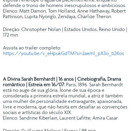
esposa Penélope o aguarda pacientemente, enquanto
defende o trono de homens inescrupulosos e ambiciosos.
Elenco: Matt Damon, Tom Holland, Anne Hathaway, Robert
Pattinson, Lupita Nyong’o, Zendaya, Charlize Theron.
Direção: Christopher Nolan | Estados Unidos, Reino Unido |
172 min
Assista ao trailer completo:
https://youtu.be/v_eHpukGdTM?si=2aeml_pX3o_b24os
A Divina Sarah Bernhardt | 16 anos
| Cinebiografia, Drama
romântico | Estreia em 16/07:
Paris, 1896. Sarah Bernhardt
está no auge de sua glória. Ícone de sua época e
considerada a primeira estrela mundial, a atriz é também
uma mulher de personalidade extravagante, apaixonada,
livre e moderna, que não hesita em desafiar as convenções
sociais e artísticas do século XIX.
Elenco: Sandrine Kiberlain, Laurent Lafitte, Amira Casar