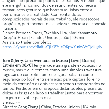
aluguel" interpretando papéis de estranhos. À medida que
ele mergulha nos mundos de seus clientes, começa a
formar laços genuínos que borram as linhas entre a
performance e a realidade. Confrontando as
complexidades morais de seu trabalho, ele redescobre
propósito, pertencimento e a beleza silenciosa da conexão
humana.
Elenco: Brendan Fraser, Takehiro Hira, Mari Yamamoto
Direção: Hikari | Estados Unidos, Japão | 103 min
Assista ao trailer completo:
https://youtu.be/tRaIfUCjLY8?si=OKpwYu4wWGjdUjgN
Tom & Jerry: Uma Aventura no Museu | Livre | Drama|
Estreia em 08/01:
Jerry invade uma grande exposição no
museu, mas o que começa como uma simples travessura
logo sai do controle. Tom, que agora trabalha como
segurança do local, entra em ação para capturá-lo, e no
meio da confusão os dois acabam sendo transportados no
tempo. Perdidos em uma época distante, eles precisarão
deixar as brigas de lado e trabalhar juntos para encontrar
um jeito de voltar para casa.
Elenco: ---
Direção: Gang Zhang | China, Estados Unidos | 104 min