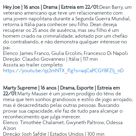
Hey Joe | 16 anos | Drama | Estreia em 22/01:
Dean Barry, um
veterano americano que teve um relacionamento com
uma jovem napolitana durante a Segunda Guerra Mundial,
retorna à Itália para conhecer seu filho. Dean deseja
recuperar os 25 anos de ausência, mas seu filho é um
homem criado na criminalidade, adotado por um chefão
do contrabando, e não demonstra qualquer interesse no
pai.
Elenco: James Franco, Giulia Ercolini, Francesco Di Napoli
Direção: Claudio Giovannesi | Itália | 117 min
Assista ao trailer completo:
https://youtu.be/qz2mNTX_flg?si=aqCaPCGY8FZ1j_nD
Marty Supreme | 16 anos | Drama, Esporte | Estreia em
22/01:
Marty Mauser é um jovem prodígio do tênis de
mesa que tem sonhos grandiosos e estilo de jogo arrojado,
mas é desacreditado pelas outras pessoas. Buscando
provar sua capacidade, ele faz de tudo para alcançar o
reconhecimento que julga merecer.
Elenco: Timothée Chalamet, Gwyneth Paltrow, Odessa
A'zion
Direção: Josh Safdie | Estados Unidos | 100 min