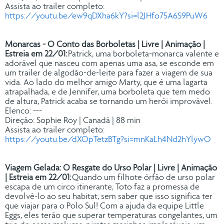
Assista ao trailer completo:
https://youtu.be/ew9qDXha6kY?si=l2JHfo75A6S9PuW6
Monarcas - O Conto das Borboletas | Livre | Animação |
Estreia em 22/01:
Patrick, uma borboleta-monarca valente e
adorável que nasceu com apenas uma asa, se esconde em
um trailer de algodão-de-leite para fazer a viagem de sua
vida. Ao lado do melhor amigo Marty, que é uma lagarta
atrapalhada, e de Jennifer, uma borboleta que tem medo
de altura, Patrick acaba se tornando um herói improvável.
Elenco: ---
Direção: Sophie Roy | Canadá | 88 min
Assista ao trailer completo:
https://youtu.be/dXOpTetzBTg?si=mnKaLh4Nd2hYlywO
Viagem Gelada: O Resgate do Urso Polar | Livre | Animação
| Estreia em 22/01:
Quando um filhote órfão de urso polar
escapa de um circo itinerante, Toto faz a promessa de
devolvê-lo ao seu habitat, sem saber que isso significa ter
que viajar para o Polo Sul! Com a ajuda da equipe Little
Eggs, eles terão que superar temperaturas congelantes, um