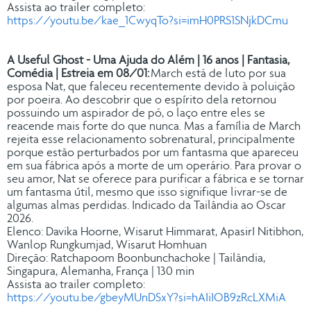
Assista ao trailer completo:
https://youtu.be/kae_1CwyqTo?si=imH0PRS1SNjkDCmu
A Useful Ghost - Uma Ajuda do Além | 16 anos | Fantasia,
Comédia | Estreia em 08/01:
March está de luto por sua
esposa Nat, que faleceu recentemente devido à poluição
por poeira. Ao descobrir que o espírito dela retornou
possuindo um aspirador de pó, o laço entre eles se
reacende mais forte do que nunca. Mas a família de March
rejeita esse relacionamento sobrenatural, principalmente
porque estão perturbados por um fantasma que apareceu
em sua fábrica após a morte de um operário. Para provar o
seu amor, Nat se oferece para purificar a fábrica e se tornar
um fantasma útil, mesmo que isso signifique livrar-se de
algumas almas perdidas. Indicado da Tailândia ao Oscar
2026.
Elenco: Davika Hoorne, Wisarut Himmarat, ApasirI Nitibhon,
Wanlop Rungkumjad, Wisarut Homhuan
Direção: Ratchapoom Boonbunchachoke | Tailândia,
Singapura, Alemanha, França | 130 min
Assista ao trailer completo:
https://youtu.be/gbeyMUnDSxY?si=hAIiIOB9zRcLXMiA