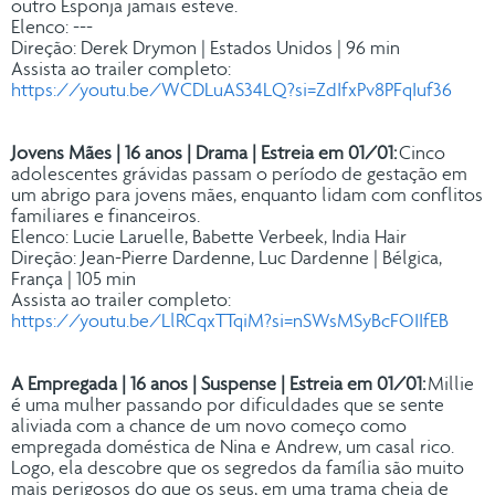
outro Esponja jamais esteve.
Elenco: ---
Direção: Derek Drymon | Estados Unidos | 96 min
Assista ao trailer completo:
https://youtu.be/WCDLuAS34LQ?si=ZdIfxPv8PFqIuf36
Jovens Mães | 16 anos | Drama | Estreia em 01/01:
Cinco
adolescentes grávidas passam o período de gestação em
um abrigo para jovens mães, enquanto lidam com conflitos
familiares e financeiros.
Elenco: Lucie Laruelle, Babette Verbeek, India Hair
Direção: Jean-Pierre Dardenne, Luc Dardenne | Bélgica,
França | 105 min
Assista ao trailer completo:
https://youtu.be/LlRCqxTTqiM?si=nSWsMSyBcFOIIfEB
A Empregada | 16 anos | Suspense | Estreia em 01/01:
Millie
é uma mulher passando por dificuldades que se sente
aliviada com a chance de um novo começo como
empregada doméstica de Nina e Andrew, um casal rico.
Logo, ela descobre que os segredos da família são muito
mais perigosos do que os seus, em uma trama cheia de