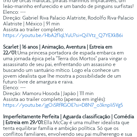
trio de orcas malucas, piratas marinhos implacáveis, um
leão-marinho enfurecido e um bando de pinguins surfistas!
Elenco: ---
Direção: Gabriel Riva Palacio Alatriste, Rodolfo Riva-Palacio
Alatriste | México | 91 min
Assista ao trailer completo:
https://youtu.be/HbA2f1qLYuU?si=QilVtz_Q7YEXkB6i
Scarlet | 16 anos | Animação, Aventura | Estreia em
22/01:
Uma princesa portadora de espada embarca em
uma jornada épica pela "Terra dos Mortos" para vingar o
assassinato de seu pai, enfrentando um assassino e
buscando um santuário mítico. Logo ela conhece um
jovem idealista que lhe mostra a possibilidade de um
futuro livre de amargura e raiva.
Elenco: ---
Direção: Mamoru Hosoda | Japão | 111 min
Assista ao trailer completo (apenas em inglês):
https://youtu.be/jgOiSRfRGOE?si=D8N7_o3knpIi5Vg5
Imperfeitamente Perfeita | Aguarda classificação | Comédia
| Estreia em 29/01
:
Ella McCay é uma mulher idealista que
tenta equilibrar família e ambição política. Só que os
conflitos familiares, envolvendo seu pai mulherengo e sua