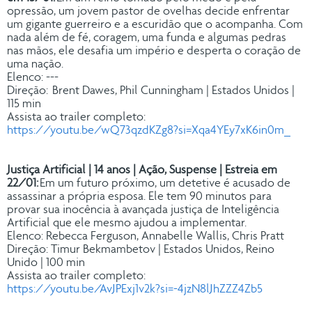
opressão, um jovem pastor de ovelhas decide enfrentar
um gigante guerreiro e a escuridão que o acompanha. Com
nada além de fé, coragem, uma funda e algumas pedras
nas mãos, ele desafia um império e desperta o coração de
uma nação.
Elenco: ---
Direção: Brent Dawes, Phil Cunningham | Estados Unidos |
115 min
Assista ao trailer completo:
https://youtu.be/wQ73qzdKZg8?si=Xqa4YEy7xK6in0m_
Justiça Artificial | 14 anos | Ação, Suspense | Estreia em
22/01:
Em um futuro próximo, um detetive é acusado de
assassinar a própria esposa. Ele tem 90 minutos para
provar sua inocência à avançada justiça de Inteligência
Artificial que ele mesmo ajudou a implementar.
Elenco: Rebecca Ferguson, Annabelle Wallis, Chris Pratt
Direção: Timur Bekmambetov | Estados Unidos, Reino
Unido | 100 min
Assista ao trailer completo:
https://youtu.be/AvJPExj1v2k?si=-4jzN8lJhZZZ4Zb5