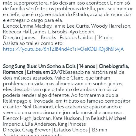
mãe superprotetora, não deixam isso acontecer. E nem só
de família são feitos os problemas de Ella, pois seu mentor
e chefe, que é o governador do Estado, acaba de renunciar
e entregar o cargo para ela.
Elenco: Emma Mackey, Jamie Lee Curtis, Woody Harrelson,
Rebecca Hall, James L. Brooks, Ayo Edebiri
Direção: James L. Brooks | Estados Unidos | 114 min
Assista ao trailer completo:
https://youtu.be/6hTZIB4nd4c?si=QeKOEHQj8h5I5vjA
Song Sung Blue: Um Sonho a Dois | 14 anos | Cinebiografia,
Romance | Estreia em 29/01:
Baseado na história real de
dois músicos azarados, Mike e Claire, que tinham
problemas na vida, mas alimentavam um sonho: juntos,
eles descobriram que o talento de ambos na música
poderia render algo diferente. Ao formarem a dupla
Relâmpago e Trovoada, em tributo ao famoso compositor
e cantor Neil Diamond, eles acabam se apaixonando e
vivendo uma emocionante jornada musical e amorosa.
Elenco: Hugh Jackman, Kate Hudson, Jim Belushi, Michael
Imperioli, Ella Anderson, King Princess
Direção: Craig Brewer | Estados Unidos | 133 min