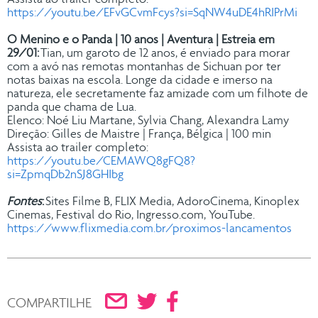
Assista ao trailer completo:
https://youtu.be/EFvGCvmFcys?si=SqNW4uDE4hRIPrMi
O Menino e o Panda | 10 anos | Aventura | Estreia em
29/01:
Tian, um garoto de 12 anos, é enviado para morar
com a avó nas remotas montanhas de Sichuan por ter
notas baixas na escola. Longe da cidade e imerso na
natureza, ele secretamente faz amizade com um filhote de
panda que chama de Lua.
Elenco: Noé Liu Martane, Sylvia Chang, Alexandra Lamy
Direção: Gilles de Maistre | França, Bélgica | 100 min
Assista ao trailer completo:
https://youtu.be/CEMAWQ8gFQ8?
si=ZpmqDb2nSJ8GHIbg
Fontes
:
Sites Filme B, FLIX Media, AdoroCinema, Kinoplex
Cinemas, Festival do Rio, Ingresso.com, YouTube.
https://www.flixmedia.com.br/proximos-lancamentos
Compartilhe
Compartilhe
Envie
COMPARTILHE
no
no
por