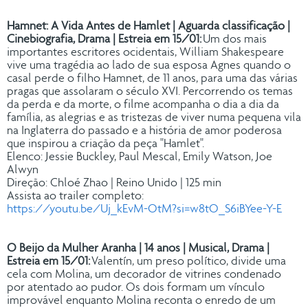
Hamnet: A Vida Antes de Hamlet | Aguarda classificação |
Cinebiografia, Drama | Estreia em 15/01
:
Um dos mais
importantes escritores ocidentais, William Shakespeare
vive uma tragédia ao lado de sua esposa Agnes quando o
casal perde o filho Hamnet, de 11 anos, para uma das várias
pragas que assolaram o século XVI. Percorrendo os temas
da perda e da morte, o filme acompanha o dia a dia da
família, as alegrias e as tristezas de viver numa pequena vila
na Inglaterra do passado e a história de amor poderosa
que inspirou a criação da peça "Hamlet".
Elenco: Jessie Buckley, Paul Mescal, Emily Watson, Joe
Alwyn
Direção: Chloé Zhao | Reino Unido | 125 min
Assista ao trailer completo:
https://youtu.be/Uj_kEvM-OtM?si=w8tO_S6iBYee-Y-E
O Beijo da Mulher Aranha | 14 anos | Musical, Drama |
Estreia em 15/01:
Valentín, um preso político, divide uma
cela com Molina, um decorador de vitrines condenado
por atentado ao pudor. Os dois formam um vínculo
improvável enquanto Molina reconta o enredo de um