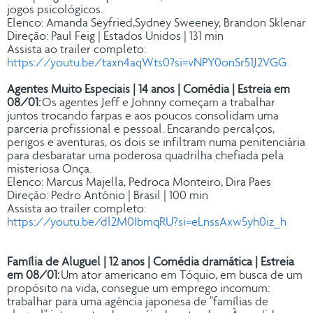
jogos psicológicos.
Elenco: Amanda Seyfried,Sydney Sweeney, Brandon Sklenar
Direção: Paul Feig | Estados Unidos | 131 min
Assista ao trailer completo:
https://youtu.be/taxn4aqWts0?si=vNPY0onSr51J2VGG
Agentes Muito Especiais | 14 anos | Comédia | Estreia em
08/01:
Os agentes Jeff e Johnny começam a trabalhar
juntos trocando farpas e aos poucos consolidam uma
parceria profissional e pessoal. Encarando percalços,
perigos e aventuras, os dois se infiltram numa penitenciária
para desbaratar uma poderosa quadrilha chefiada pela
misteriosa Onça.
Elenco: Marcus Majella, Pedroca Monteiro, Dira Paes
Direção: Pedro Antônio | Brasil | 100 min
Assista ao trailer completo:
https://youtu.be/dl2M0IbmqRU?si=eLnssAxw5yh0iz_h
Família de Aluguel | 12 anos | Comédia dramática | Estreia
em 08/01:
Um ator americano em Tóquio, em busca de um
propósito na vida, consegue um emprego incomum:
trabalhar para uma agência japonesa de "famílias de