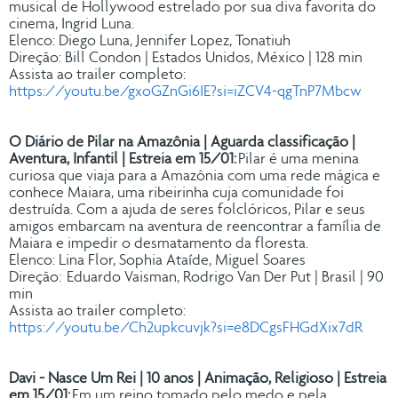
musical de Hollywood estrelado por sua diva favorita do
cinema, Ingrid Luna.
Elenco: Diego Luna, Jennifer Lopez, Tonatiuh
Direção: Bill Condon | Estados Unidos, México | 128 min
Assista ao trailer completo:
https://youtu.be/gxoGZnGi6IE?si=iZCV4-qgTnP7Mbcw
O Diário de Pilar na Amazônia | Aguarda classificação |
Aventura, Infantil | Estreia em 15/01:
Pilar é uma menina
curiosa que viaja para a Amazônia com uma rede mágica e
conhece Maiara, uma ribeirinha cuja comunidade foi
destruída. Com a ajuda de seres folclóricos, Pilar e seus
amigos embarcam na aventura de reencontrar a família de
Maiara e impedir o desmatamento da floresta.
Elenco: Lina Flor, Sophia Ataíde, Miguel Soares
Direção: Eduardo Vaisman, Rodrigo Van Der Put | Brasil | 90
min
Assista ao trailer completo:
https://youtu.be/Ch2upkcuvjk?si=e8DCgsFHGdXix7dR
Davi - Nasce Um Rei | 10 anos | Animação, Religioso | Estreia
em 15/01:
Em um reino tomado pelo medo e pela