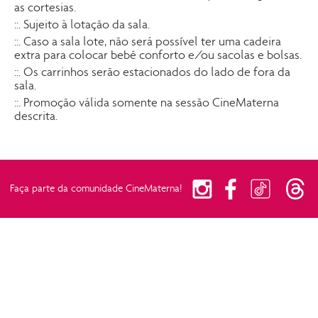
as cortesias.
::. Sujeito à lotação da sala.
::. Caso a sala lote, não será possível ter uma cadeira
extra para colocar bebê conforto e/ou sacolas e bolsas.
::. Os carrinhos serão estacionados do lado de fora da
sala.
::. Promoção válida somente na sessão CineMaterna
descrita.
tiktok
facebook
th
instagram
Faça parte da comunidade CineMaterna!